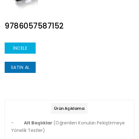
ISBN
9786057587152
İNCELE
SATIN AL
Ürün Açıklama
-
Alt Başlıklar
(Öğrenilen Konuları Pekiştirmeye
Yönelik Testler)