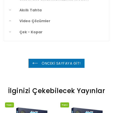
-
Akıllı Tahta
-
Video Çözümler
-
Çek - Kopar
ÖNCEKİ SAYFAYA GİT!
İlginizi Çekebilecek Yayınlar
Yeni
Yeni