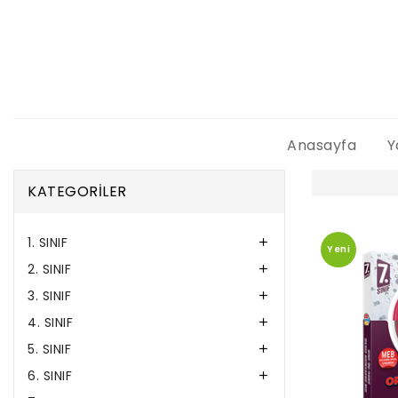
Anasayfa
Y
KATEGORİLER
1. SINIF

Yeni
2. SINIF

3. SINIF

4. SINIF

5. SINIF

6. SINIF
