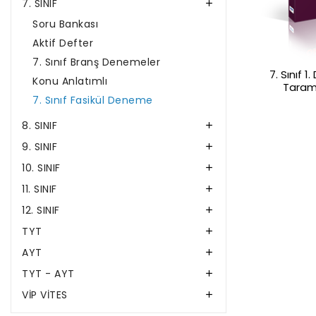
7. SINIF

Soru Bankası
Aktif Defter
7. Sınıf Branş Denemeler
7. Sınıf 
Konu Anlatımlı
Tarama
7. Sınıf Fasikül Deneme
8. SINIF

9. SINIF

10. SINIF

11. SINIF

12. SINIF

TYT

AYT

TYT - AYT

VİP VİTES
