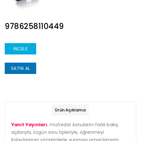
ISBN
9786258110449
İNCELE
SATIN AL
Ürün Açıklama
Yanıt Yayınları
, müfredat konularını farklı bakış
açılarıyla, özgün soru tipleriyle, öğrenmeyi
kolaylaştıran yöntemlerle sunmayı amaçlamıştır.