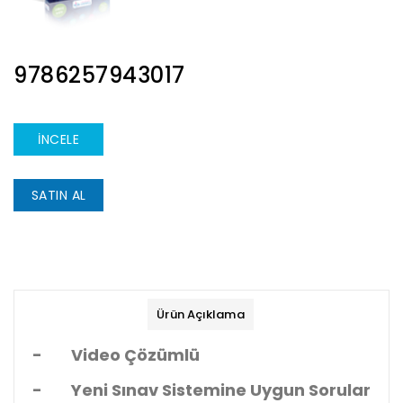
ISBN
9786257943017
İNCELE
SATIN AL
Ürün Açıklama
- Video Çözümlü
- Yeni Sınav Sistemine Uygun Sorular